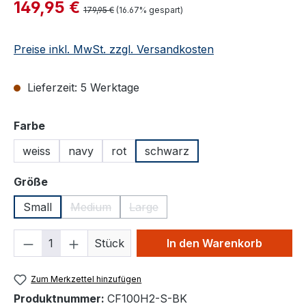
Verkaufspreis:
149,95 €
Regulärer Preis:
179,95 €
(16.67% gespart)
Preise inkl. MwSt. zzgl. Versandkosten
Lieferzeit: 5 Werktage
auswählen
Farbe
weiss
navy
rot
schwarz
auswählen
Größe
Small
Medium
Large
(Diese Option ist zurzeit nicht verfügbar.)
(Diese Option ist zurzeit nicht verfü
Produkt Anzahl: Gib den gewünschten We
Stück
In den Warenkorb
Zum Merkzettel hinzufügen
Produktnummer:
CF100H2-S-BK