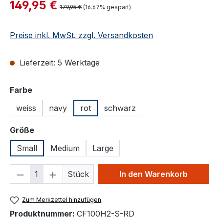
Verkaufspreis:
149,95 €
Regulärer Preis:
179,95 €
(16.67% gespart)
Preise inkl. MwSt. zzgl. Versandkosten
Lieferzeit: 5 Werktage
auswählen
Farbe
weiss
navy
rot
schwarz
auswählen
Größe
Small
Medium
Large
Produkt Anzahl: Gib den gewünschten We
Stück
In den Warenkorb
Zum Merkzettel hinzufügen
Produktnummer:
CF100H2-S-RD