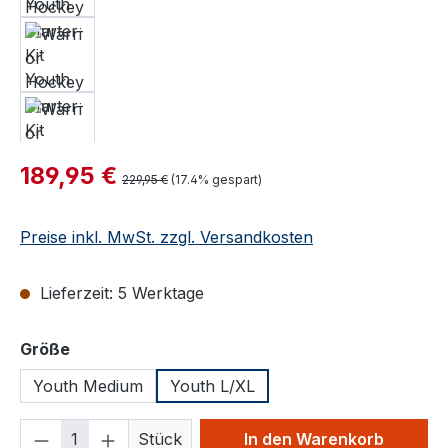
Verkaufspreis:
189,95 €
Regulärer Preis:
229,95 €
(17.4% gespart)
Preise inkl. MwSt. zzgl. Versandkosten
Lieferzeit: 5 Werktage
auswählen
Größe
Youth Medium
Youth L/XL
Produkt Anzahl: Gib den gewünschten We
Stück
In den Warenkorb