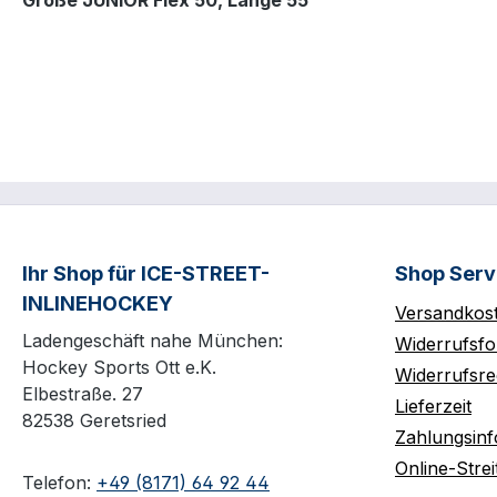
Größe JUNIOR Flex 50, Länge 55"
Ihr Shop für ICE-STREET-
Shop Serv
INLINEHOCKEY
Versandkos
Ladengeschäft nahe München:
Widerrufsfo
Hockey Sports Ott e.K.
Widerrufsre
Elbestraße. 27
Lieferzeit
82538 Geretsried
Zahlungsin
Online-Strei
Telefon:
+49 (8171) 64 92 44