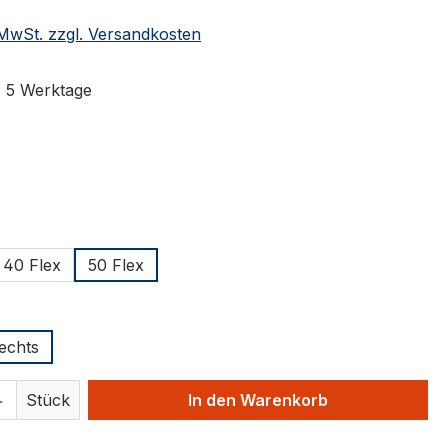
. MwSt. zzgl. Versandkosten
: 5 Werktage
swählen
ählen
40 Flex
50 Flex
hlen
echts
 Anzahl: Gib den gewünschten Wert ein 
Stück
In den Warenkorb