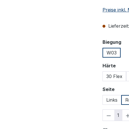
Preise inkl
Lieferzeit
au
Biegung
W03
ausw
Härte
30 Flex
auswä
Seite
Links
R
Produkt