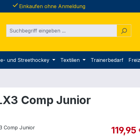
done
Einkaufen ohne Anmeldung
ine- und Streethockey
Textilien
Trainerbedarf
Freiz
 LX3 Comp Junior
Verkaufspre
119,95