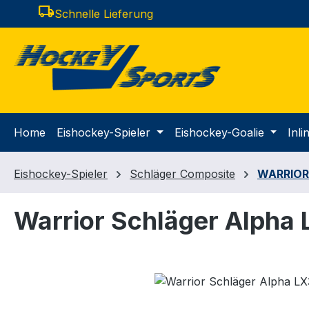
local_shipping
Schnelle Lieferung
m Hauptinhalt springen
Zur Suche springen
Zur Hauptnavigation springen
Home
Eishockey-Spieler
Eishockey-Goalie
Inl
Eishockey-Spieler
Schläger Composite
WARRIOR
Warrior Schläger Alpha
Bildergalerie überspringen