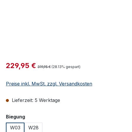
Verkaufspreis:
229,95 €
Regulärer Preis:
319,95 €
(28.13% gespart)
Preise inkl. MwSt. zzgl. Versandkosten
Lieferzeit: 5 Werktage
auswählen
Biegung
W03
W28