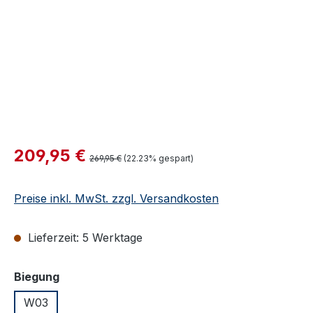
Verkaufspreis:
209,95 €
Regulärer Preis:
269,95 €
(22.23% gespart)
Preise inkl. MwSt. zzgl. Versandkosten
Lieferzeit: 5 Werktage
auswählen
Biegung
W03