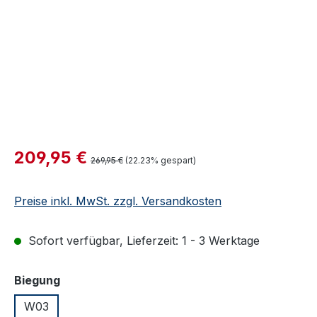
Verkaufspreis:
209,95 €
Regulärer Preis:
269,95 €
(22.23% gespart)
Preise inkl. MwSt. zzgl. Versandkosten
Sofort verfügbar, Lieferzeit: 1 - 3 Werktage
auswählen
Biegung
W03