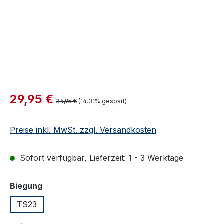
Verkaufspreis:
29,95 €
Regulärer Preis:
34,95 €
(14.31% gespart)
Preise inkl. MwSt. zzgl. Versandkosten
Sofort verfügbar, Lieferzeit: 1 - 3 Werktage
auswählen
Biegung
TS23