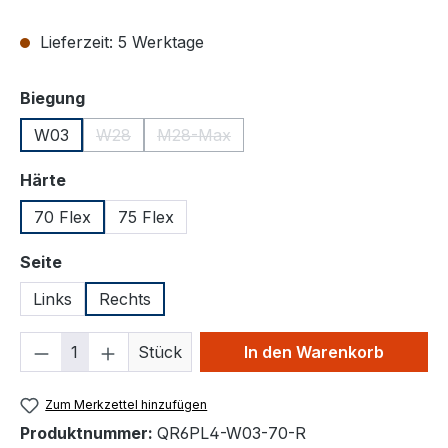
Lieferzeit: 5 Werktage
auswählen
Biegung
W03
W28
M28-Max
(Diese Option ist zurzeit nicht verfügbar.)
(Diese Option ist zurzeit nicht verfügba
auswählen
Härte
70 Flex
75 Flex
auswählen
Seite
Links
Rechts
Produkt Anzahl: Gib den gewünschten We
Stück
In den Warenkorb
Zum Merkzettel hinzufügen
Produktnummer:
QR6PL4-W03-70-R