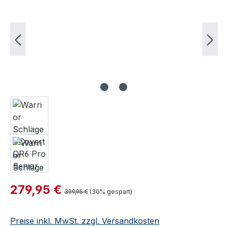
Verkaufspreis:
279,95 €
Regulärer Preis:
399,95 €
(30% gespart)
Preise inkl. MwSt. zzgl. Versandkosten