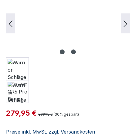
Verkaufspreis:
279,95 €
Regulärer Preis:
399,95 €
(30% gespart)
Preise inkl. MwSt. zzgl. Versandkosten