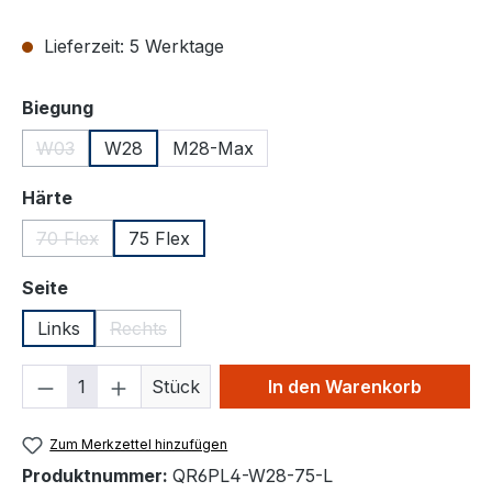
Lieferzeit: 5 Werktage
auswählen
Biegung
W03
W28
M28-Max
(Diese Option ist zurzeit nicht verfügbar.)
auswählen
Härte
70 Flex
75 Flex
(Diese Option ist zurzeit nicht verfügbar.)
auswählen
Seite
Links
Rechts
(Diese Option ist zurzeit nicht verfügbar.)
Produkt Anzahl: Gib den gewünschten We
Stück
In den Warenkorb
Zum Merkzettel hinzufügen
Produktnummer:
QR6PL4-W28-75-L