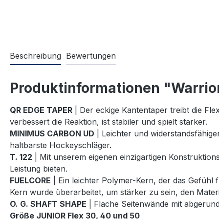
Beschreibung
Bewertungen
Produktinformationen "Warrior
QR EDGE TAPER
| Der eckige Kantentaper treibt die Fl
verbessert die Reaktion, ist stabiler und spielt stärker.
MINIMUS CARBON UD
| Leichter und widerstandsfähiger
haltbarste Hockeyschläger.
T. 122
| Mit unserem eigenen einzigartigen Konstruktions
Leistung bieten.
FUELCORE
| Ein leichter Polymer-Kern, der das Gefüh
Kern wurde überarbeitet, um stärker zu sein, den Mater
O. G. SHAFT SHAPE
| Flache Seitenwände mit abgerund
Größe JUNIOR Flex 30, 40 und 50