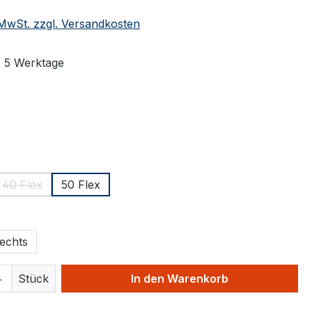
. MwSt. zzgl. Versandkosten
: 5 Werktage
swählen
ählen
40 Flex
50 Flex
(Diese Option ist zurzeit nicht verfügbar.)
hlen
echts
 Anzahl: Gib den gewünschten Wert ein 
Stück
In den Warenkorb