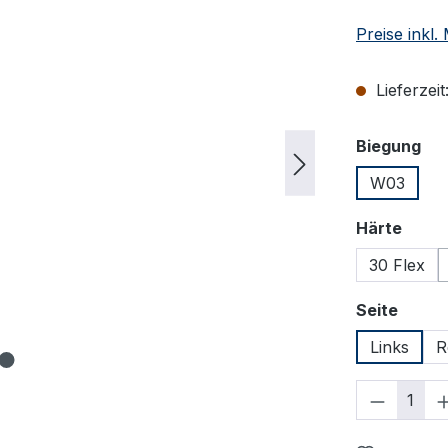
Preise inkl
Lieferzeit
au
Biegung
W03
ausw
Härte
30 Flex
auswä
Seite
Links
R
Produkt