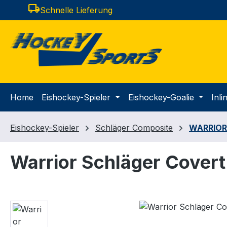
local_shipping
Schnelle Lieferung
m Hauptinhalt springen
Zur Suche springen
Zur Hauptnavigation springen
Home
Eishockey-Spieler
Eishockey-Goalie
Inl
Eishockey-Spieler
Schläger Composite
WARRIOR
Warrior Schläger Covert
Bildergalerie überspringen