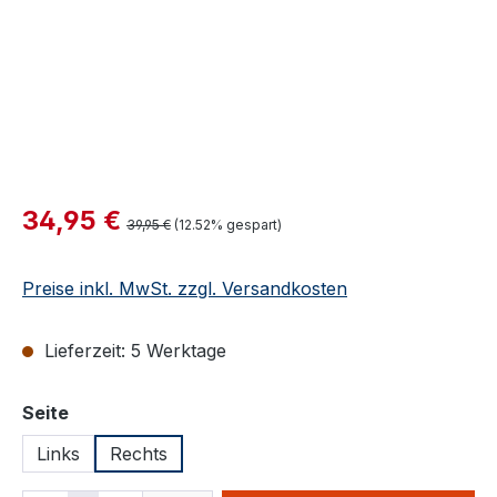
Verkaufspreis:
34,95 €
Regulärer Preis:
39,95 €
(12.52% gespart)
Preise inkl. MwSt. zzgl. Versandkosten
Lieferzeit: 5 Werktage
auswählen
Seite
Links
Rechts