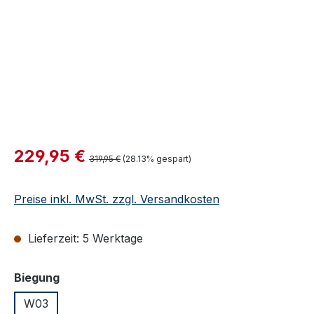
Verkaufspreis:
229,95 €
Regulärer Preis:
319,95 €
(28.13% gespart)
Preise inkl. MwSt. zzgl. Versandkosten
Lieferzeit: 5 Werktage
auswählen
Biegung
W03