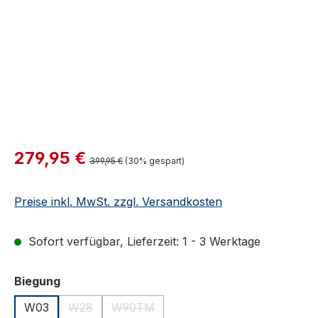
Verkaufspreis:
279,95 €
Regulärer Preis:
399,95 €
(30% gespart)
Preise inkl. MwSt. zzgl. Versandkosten
Sofort verfügbar, Lieferzeit: 1 - 3 Werktage
auswählen
Biegung
W03
W28
W90TM
(Diese Option ist zurzeit nicht verfügbar.)
(Diese Option ist zurzeit nicht verfügbar