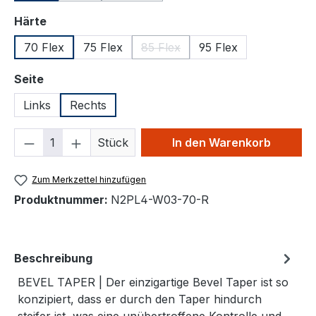
auswählen
Härte
70 Flex
75 Flex
85 Flex
95 Flex
(Diese Option ist zurzeit nicht ver
auswählen
Seite
Links
Rechts
Produkt Anzahl: Gib den gewünschten We
Stück
In den Warenkorb
Zum Merkzettel hinzufügen
Produktnummer:
N2PL4-W03-70-R
Beschreibung
BEVEL TAPER | Der einzigartige Bevel Taper ist so
konzipiert, dass er durch den Taper hindurch