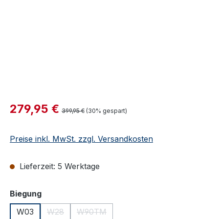
Verkaufspreis:
279,95 €
Regulärer Preis:
399,95 €
(30% gespart)
Preise inkl. MwSt. zzgl. Versandkosten
Lieferzeit: 5 Werktage
auswählen
Biegung
W03
W28
W90TM
(Diese Option ist zurzeit nicht verfügbar.)
(Diese Option ist zurzeit nicht verfügbar