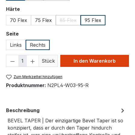
auswählen
Härte
70 Flex
75 Flex
85 Flex
95 Flex
(Diese Option ist zurzeit nicht ver
auswählen
Seite
Links
Rechts
Produkt Anzahl: Gib den gewünschten We
Stück
In den Warenkorb
Zum Merkzettel hinzufügen
Produktnummer:
N2PL4-W03-95-R
Beschreibung
BEVEL TAPER | Der einzigartige Bevel Taper ist so
konzipiert, dass er durch den Taper hindurch