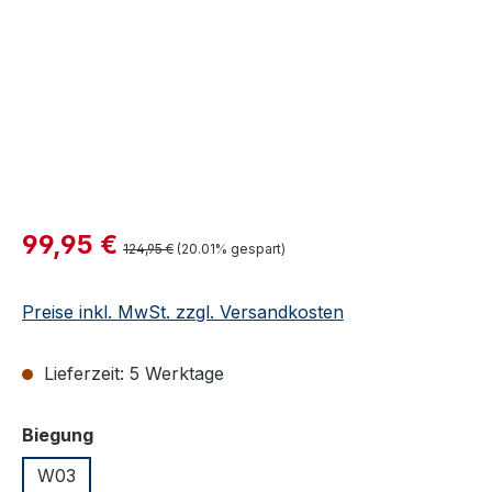
Verkaufspreis:
99,95 €
Regulärer Preis:
124,95 €
(20.01% gespart)
Preise inkl. MwSt. zzgl. Versandkosten
Lieferzeit: 5 Werktage
auswählen
Biegung
W03