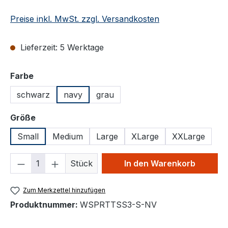
Preise inkl. MwSt. zzgl. Versandkosten
Lieferzeit: 5 Werktage
auswählen
Farbe
schwarz
navy
grau
auswählen
Größe
Small
Medium
Large
XLarge
XXLarge
Produkt Anzahl: Gib den gewünschten We
Stück
In den Warenkorb
Zum Merkzettel hinzufügen
Produktnummer:
WSPRTTSS3-S-NV