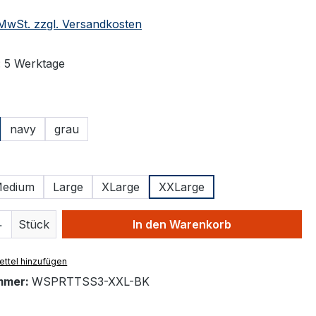
. MwSt. zzgl. Versandkosten
: 5 Werktage
ählen
navy
grau
ählen
edium
Large
XLarge
XXLarge
 Anzahl: Gib den gewünschten Wert ein 
Stück
In den Warenkorb
ttel hinzufügen
mmer:
WSPRTTSS3-XXL-BK