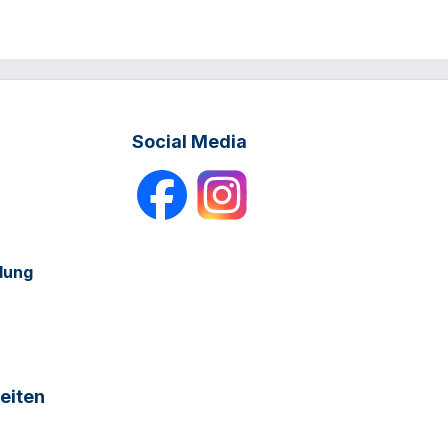
Social Media
dung
eiten