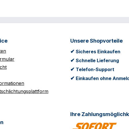
ice
Unsere Shopvorteile
ten
✔
Sicheres Einkaufen
rmular
✔
Schnelle Lieferung
cht
✔
Telefon-Support
✔
Einkaufen ohne Anmel
formationen
tschlichtungsplattform
Ihre Zahlungsmöglichk
on