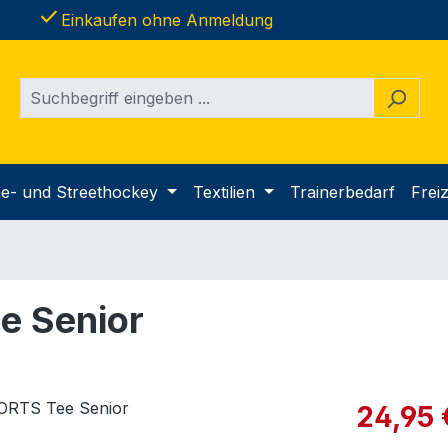
done
Einkaufen ohne Anmeldung
ine- und Streethockey
Textilien
Trainerbedarf
Freiz
e Senior
Verkaufspre
24,95 