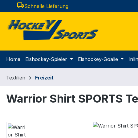
local_shipping
Schnelle Lieferung
m Hauptinhalt springen
Zur Suche springen
Zur Hauptnavigation springen
Home
Eishockey-Spieler
Eishockey-Goalie
Inl
Textilien
Freizeit
Warrior Shirt SPORTS Te
Bildergalerie überspringen