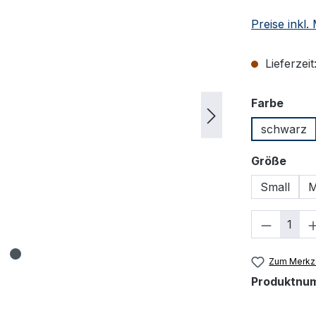
Preise inkl
Lieferzeit
ausw
Farbe
schwarz
ausw
Größe
Small
M
Produkt
Zum Merkze
Produktnu