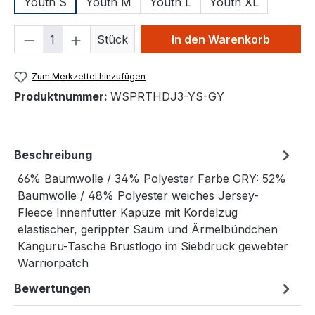
Youth S
Youth M
Youth L
Youth XL
Produkt Anzahl: Gib den gewünschten We
Stück
In den Warenkorb
Zum Merkzettel hinzufügen
Produktnummer:
WSPRTHDJ3-YS-GY
Beschreibung
66% Baumwolle / 34% Polyester Farbe GRY: 52%
Baumwolle / 48% Polyester weiches Jersey-
Fleece Innenfutter Kapuze mit Kordelzug
elastischer, gerippter Saum und Ärmelbündchen
Känguru-Tasche Brustlogo im Siebdruck gewebter
Warriorpatch
Bewertungen