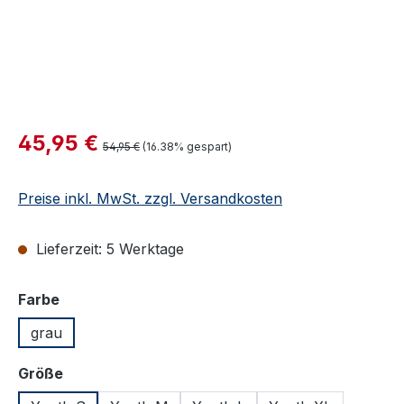
Verkaufspreis:
45,95 €
Regulärer Preis:
54,95 €
(16.38% gespart)
Preise inkl. MwSt. zzgl. Versandkosten
Lieferzeit: 5 Werktage
auswählen
Farbe
grau
auswählen
Größe