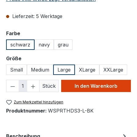
Lieferzeit: 5 Werktage
auswählen
Farbe
schwarz
navy
grau
auswählen
Größe
Small
Medium
Large
XLarge
XXLarge
Produkt Anzahl: Gib den gewünschten We
Stück
In den Warenkorb
Zum Merkzettel hinzufügen
Produktnummer:
WSPRTHDS3-L-BK
Beschreibung