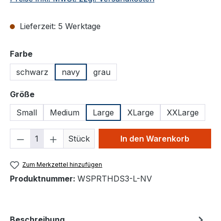
Lieferzeit: 5 Werktage
auswählen
Farbe
schwarz
navy
grau
auswählen
Größe
Small
Medium
Large
XLarge
XXLarge
Produkt Anzahl: Gib den gewünschten We
Stück
In den Warenkorb
Zum Merkzettel hinzufügen
Produktnummer:
WSPRTHDS3-L-NV
Beschreibung