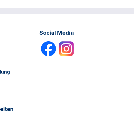
Social Media
dung
eiten