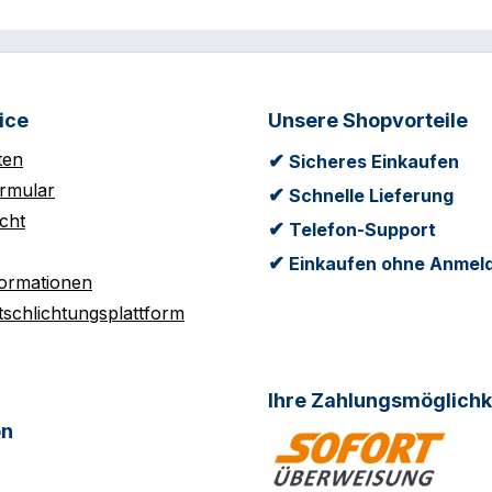
ice
Unsere Shopvorteile
ten
✔
Sicheres Einkaufen
rmular
✔
Schnelle Lieferung
cht
✔
Telefon-Support
✔
Einkaufen ohne Anmel
formationen
tschlichtungsplattform
Ihre Zahlungsmöglichk
on