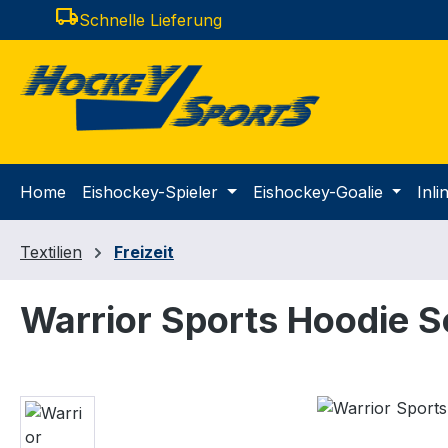
local_shipping
Schnelle Lieferung
m Hauptinhalt springen
Zur Suche springen
Zur Hauptnavigation springen
Home
Eishockey-Spieler
Eishockey-Goalie
Inl
Textilien
Freizeit
Warrior Sports Hoodie S
Bildergalerie überspringen