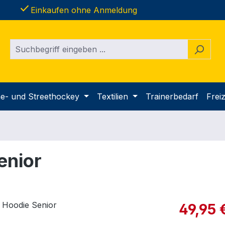
done
Einkaufen ohne Anmeldung
ine- und Streethockey
Textilien
Trainerbedarf
Freiz
enior
Verkaufspre
49,95 