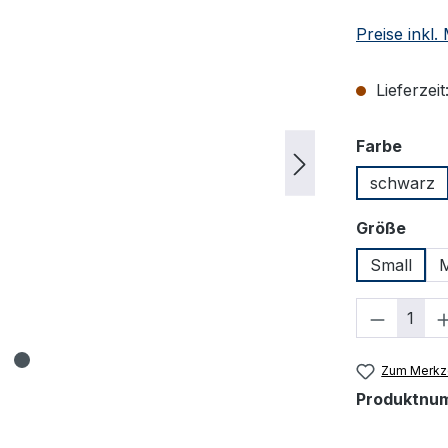
Preise inkl
Lieferzeit
ausw
Farbe
schwarz
ausw
Größe
Small
Produkt
Zum Merkze
Produktnu