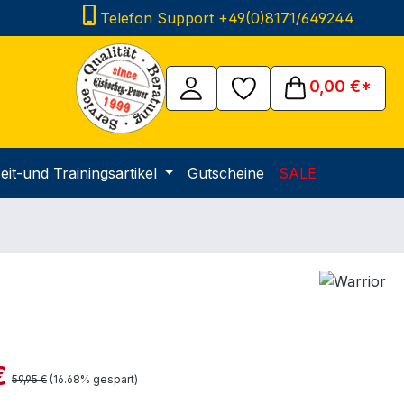
phone_iphone
Telefon Support +49(0)8171/649244
0,00 €*
eit-und Trainingsartikel
Gutscheine
SALE
is:
€
Regulärer Preis:
59,95 €
(16.68% gespart)