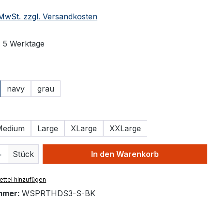
. MwSt. zzgl. Versandkosten
: 5 Werktage
ählen
navy
grau
ählen
Medium
Large
XLarge
XXLarge
 Anzahl: Gib den gewünschten Wert ein 
Stück
In den Warenkorb
ttel hinzufügen
mmer:
WSPRTHDS3-S-BK