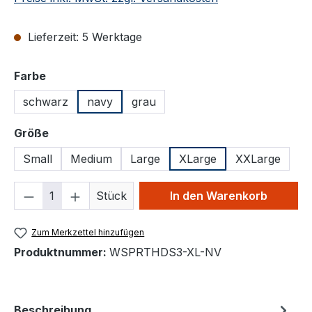
Lieferzeit: 5 Werktage
auswählen
Farbe
schwarz
navy
grau
auswählen
Größe
Small
Medium
Large
XLarge
XXLarge
Produkt Anzahl: Gib den gewünschten We
Stück
In den Warenkorb
Zum Merkzettel hinzufügen
Produktnummer:
WSPRTHDS3-XL-NV
Beschreibung