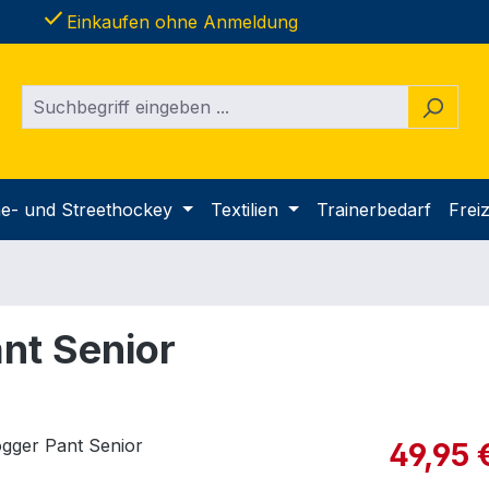
done
Einkaufen ohne Anmeldung
ine- und Streethockey
Textilien
Trainerbedarf
Freiz
ant Senior
Verkaufspre
49,95 