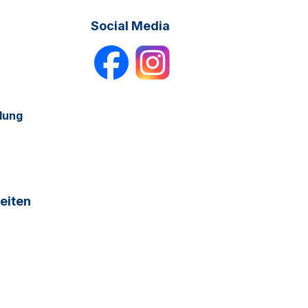
Social Media
dung
eiten