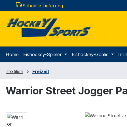
local_shipping
Schnelle Lieferung
m Hauptinhalt springen
Zur Suche springen
Zur Hauptnavigation springen
Home
Eishockey-Spieler
Eishockey-Goalie
Inl
Textilien
Freizeit
Warrior Street Jogger P
Bildergalerie überspringen