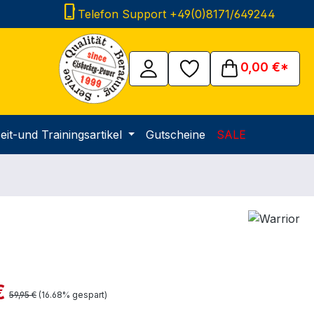
phone_iphone
Telefon Support +49(0)8171/649244
0,00 €*
eit-und Trainingsartikel
Gutscheine
SALE
is:
€
Regulärer Preis:
59,95 €
(16.68% gespart)