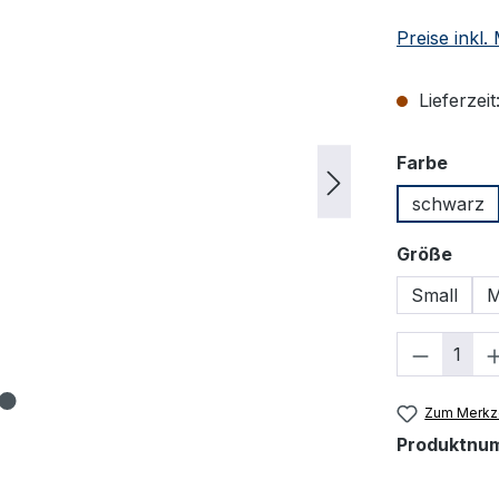
Preise inkl
Lieferzeit
ausw
Farbe
schwarz
ausw
Größe
Small
M
Produkt
Zum Merkze
Produktnu