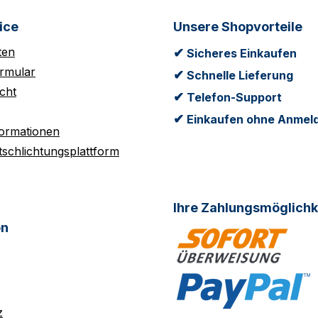
ice
Unsere Shopvorteile
ten
✔
Sicheres Einkaufen
rmular
✔
Schnelle Lieferung
cht
✔
Telefon-Support
✔
Einkaufen ohne Anmel
formationen
tschlichtungsplattform
Ihre Zahlungsmöglichk
on
z