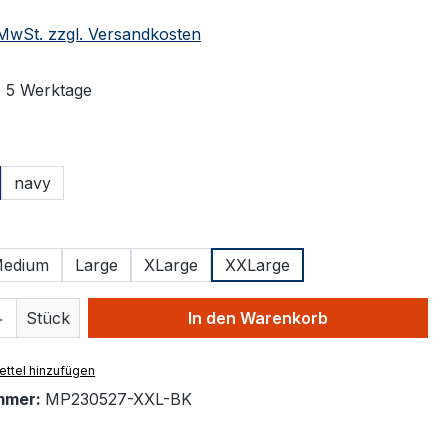
. MwSt. zzgl. Versandkosten
: 5 Werktage
ählen
navy
ählen
edium
Large
XLarge
XXLarge
 Anzahl: Gib den gewünschten Wert ein 
Stück
In den Warenkorb
ttel hinzufügen
mmer:
MP230527-XXL-BK