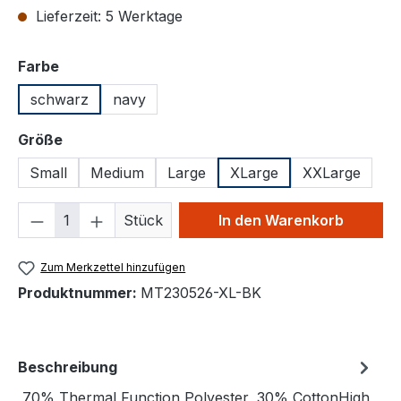
Lieferzeit: 5 Werktage
auswählen
Farbe
schwarz
navy
auswählen
Größe
Small
Medium
Large
XLarge
XXLarge
Produkt Anzahl: Gib den gewünschten We
Stück
In den Warenkorb
Zum Merkzettel hinzufügen
Produktnummer:
MT230526-XL-BK
Beschreibung
70% Thermal Function Polyester, 30% CottonHigh