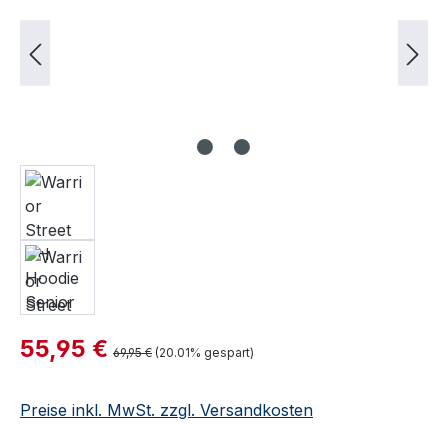
Verkaufspreis:
55,95 €
Regulärer Preis:
69,95 €
(20.01% gespart)
Preise inkl. MwSt. zzgl. Versandkosten