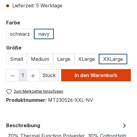
Lieferzeit: 5 Werktage
auswählen
Farbe
schwarz
navy
auswählen
Größe
Small
Medium
Large
XLarge
XXLarge
Produkt Anzahl: Gib den gewünschten We
Stück
In den Warenkorb
Zum Merkzettel hinzufügen
Produktnummer:
MT230526-XXL-NV
Beschreibung
70% Thermal Function Polyester, 30% CottonHigh