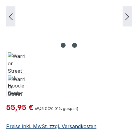
Verkaufspreis:
55,95 €
Regulärer Preis:
69,95 €
(20.01% gespart)
Preise inkl. MwSt. zzgl. Versandkosten