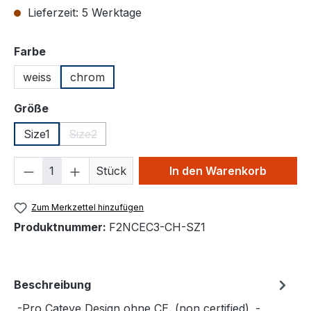
Lieferzeit: 5 Werktage
auswählen
Farbe
weiss
chrom
auswählen
Größe
Size1
Size2
(Diese Option ist zurzeit nicht verfügbar.)
Produkt Anzahl: Gib den gewünschten We
Stück
In den Warenkorb
Zum Merkzettel hinzufügen
Produktnummer:
F2NCEC3-CH-SZ1
Beschreibung
-Pro Cateye Design ohne CE. (non certified). -