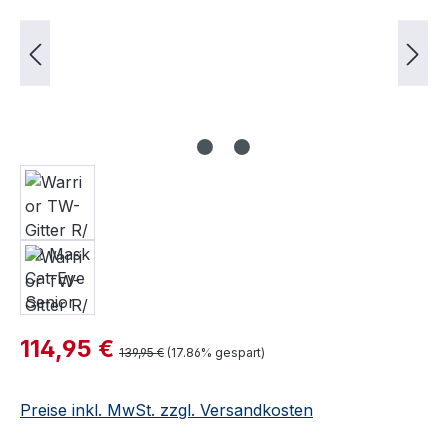
Verkaufspreis:
114,95 €
Regulärer Preis:
139,95 €
(17.86% gespart)
Preise inkl. MwSt. zzgl. Versandkosten