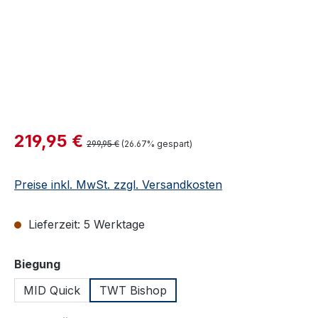
Verkaufspreis:
219,95 €
Regulärer Preis:
299,95 €
(26.67% gespart)
Preise inkl. MwSt. zzgl. Versandkosten
Lieferzeit: 5 Werktage
auswählen
Biegung
MID Quick
TWT Bishop