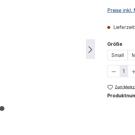
Preise inkl
Lieferzeit
ausw
Größe
Small
M
Produkt
Zum Merkze
Produktnu