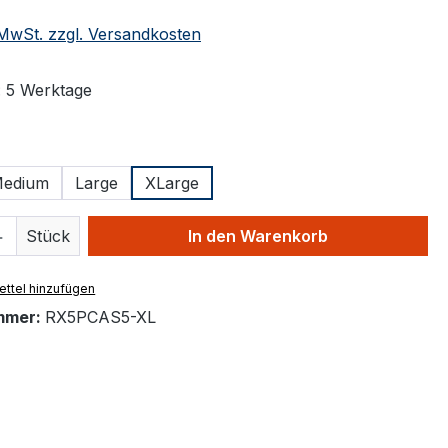
. MwSt. zzgl. Versandkosten
: 5 Werktage
ählen
edium
Large
XLarge
 Anzahl: Gib den gewünschten Wert ein 
Stück
In den Warenkorb
ttel hinzufügen
mmer:
RX5PCAS5-XL