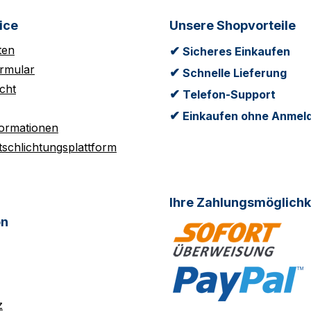
ice
Unsere Shopvorteile
ten
✔
Sicheres Einkaufen
rmular
✔
Schnelle Lieferung
cht
✔
Telefon-Support
✔
Einkaufen ohne Anmel
formationen
tschlichtungsplattform
Ihre Zahlungsmöglichk
on
z