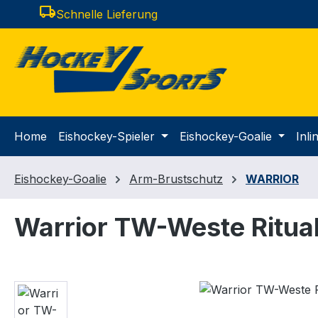
local_shipping
Schnelle Lieferung
m Hauptinhalt springen
Zur Suche springen
Zur Hauptnavigation springen
Home
Eishockey-Spieler
Eishockey-Goalie
Inl
Eishockey-Goalie
Arm-Brustschutz
WARRIOR
Warrior TW-Weste Ritual
Bildergalerie überspringen