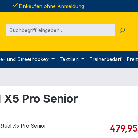
done
Einkaufen ohne Anmeldung
ine- und Streethockey
Textilien
Trainerbedarf
Freiz
 X5 Pro Senior
Verkaufspre
479,95