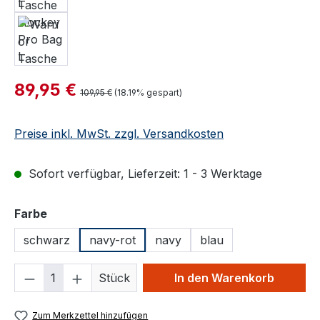
Verkaufspreis:
89,95 €
Regulärer Preis:
109,95 €
(18.19% gespart)
Preise inkl. MwSt. zzgl. Versandkosten
Sofort verfügbar, Lieferzeit: 1 - 3 Werktage
auswählen
Farbe
schwarz
navy-rot
navy
blau
Produkt Anzahl: Gib den gewünschten We
Stück
In den Warenkorb
Zum Merkzettel hinzufügen