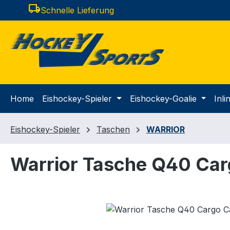
local_shipping
Schnelle Lieferung
m Hauptinhalt springen
Zur Suche springen
Zur Hauptnavigation springen
Home
Eishockey-Spieler
Eishockey-Goalie
Inl
Eishockey-Spieler
Taschen
WARRIOR
Warrior Tasche Q40 Ca
Bildergalerie überspringen