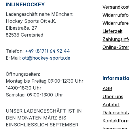
INLINEHOCKEY
Versandkos
Ladengeschäft nahe München:
Widerrufsfo
Hockey Sports Ott e.K.
Widerrufsre
Elbestraße. 27
Lieferzeit
82538 Geretsried
Zahlungsin
Online-Strei
Telefon:
+49 (8171) 64 92 44
E-Mail:
ott@hockey-sports.de
Öffnungszeiten:
Informati
Montag bis Freitag 09:00-12:30 Uhr
14:00-18:30 Uhr
AGB
Samstag: 09:00-13:00 Uhr
Über uns
Anfahrt
UNSER LADENGESCHÄFT IST IN
Datenschut
DEN MONATEN MÄRZ BIS
Kontaktform
EINSCHLIESSLICH SEPTEMBER M
Impressum