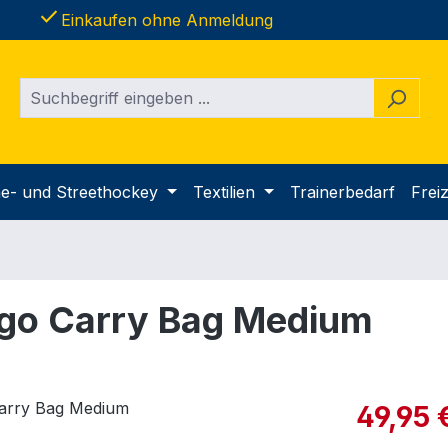
done
Einkaufen ohne Anmeldung
ine- und Streethockey
Textilien
Trainerbedarf
Freiz
rgo Carry Bag Medium
Verkaufspre
49,95 