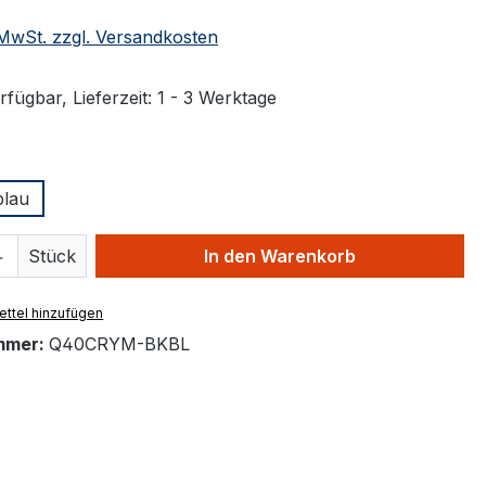
. MwSt. zzgl. Versandkosten
fügbar, Lieferzeit: 1 - 3 Werktage
ählen
blau
 Anzahl: Gib den gewünschten Wert ein 
Stück
In den Warenkorb
ttel hinzufügen
mmer:
Q40CRYM-BKBL