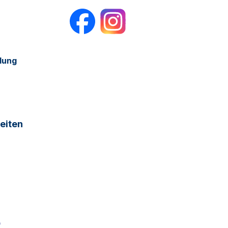
dung
eiten