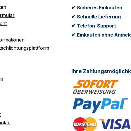
ten
✔
Sicheres Einkaufen
rmular
✔
Schnelle Lieferung
cht
✔
Telefon-Support
✔
Einkaufen ohne Anmel
formationen
tschlichtungsplattform
Ihre Zahlungsmöglichk
on
z
ular