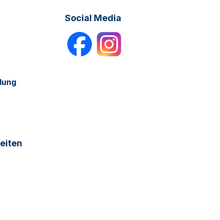
Social Media
dung
eiten