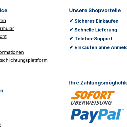
ice
Unsere Shopvorteile
ten
✔
Sicheres Einkaufen
rmular
✔
Schnelle Lieferung
cht
✔
Telefon-Support
✔
Einkaufen ohne Anmel
formationen
tschlichtungsplattform
Ihre Zahlungsmöglichk
on
z