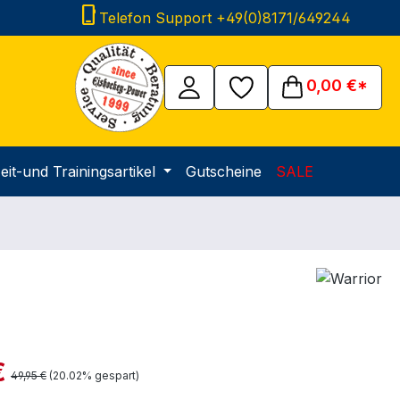
phone_iphone
Telefon Support +49(0)8171/649244
0,00 €*
eit-und Trainingsartikel
Gutscheine
SALE
is:
€
Regulärer Preis:
49,95 €
(20.02% gespart)