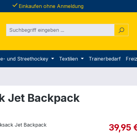
done
Einkaufen ohne Anmeldung
ine- und Streethockey
Textilien
Trainerbedarf
Freiz
k Jet Backpack
Verkaufspre
39,95 