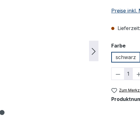
Preise inkl
Lieferzeit
ausw
Farbe
schwarz
Produkt
Zum Merkze
Produktnu