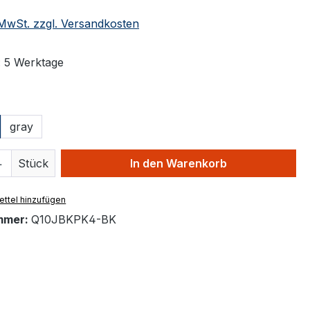
. MwSt. zzgl. Versandkosten
: 5 Werktage
ählen
gray
 Anzahl: Gib den gewünschten Wert ein 
Stück
In den Warenkorb
ttel hinzufügen
mmer:
Q10JBKPK4-BK