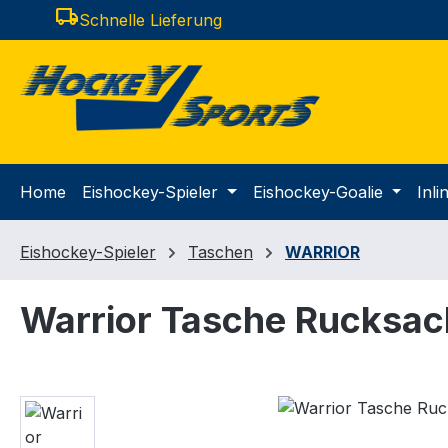
local_shipping
Schnelle Lieferung
m Hauptinhalt springen
Zur Suche springen
Zur Hauptnavigation springen
Home
Eishockey-Spieler
Eishockey-Goalie
Inl
Eishockey-Spieler
Taschen
WARRIOR
Warrior Tasche Rucksac
Bildergalerie überspringen