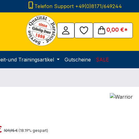
phone_iphone
Telefon Support +49(0)8171/649244
0,00 €*
eit-und Trainingsartikel
Gutscheine
SALE
is:
€
Regulärer Preis:
109,95 €
(18.19% gespart)