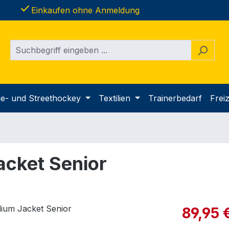
done
Einkaufen ohne Anmeldung
ine- und Streethockey
Textilien
Trainerbedarf
Freiz
acket Senior
Verkaufspre
89,95 