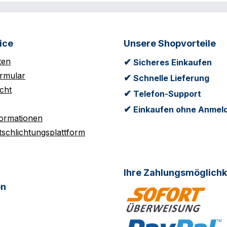
ice
Unsere Shopvorteile
ten
✔
Sicheres Einkaufen
rmular
✔
Schnelle Lieferung
cht
✔
Telefon-Support
✔
Einkaufen ohne Anmel
formationen
tschlichtungsplattform
Ihre Zahlungsmöglichk
on