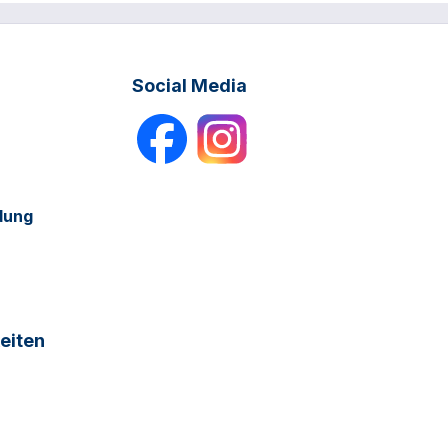
Social Media
dung
eiten