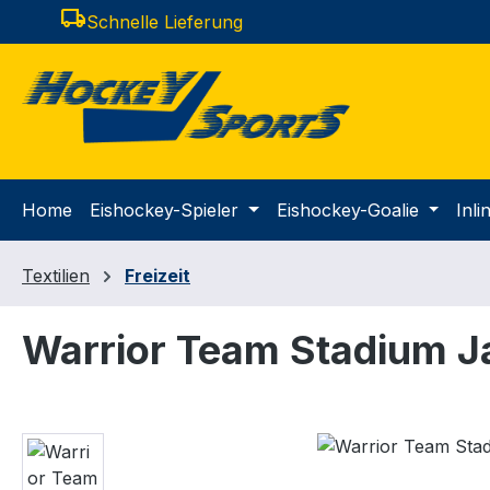
local_shipping
Schnelle Lieferung
m Hauptinhalt springen
Zur Suche springen
Zur Hauptnavigation springen
Home
Eishockey-Spieler
Eishockey-Goalie
Inl
Textilien
Freizeit
Warrior Team Stadium J
Bildergalerie überspringen