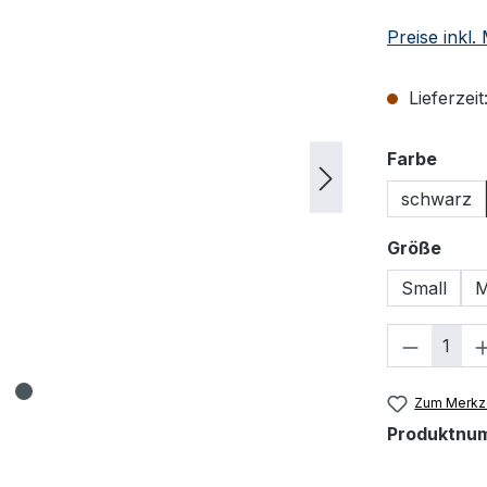
Preise inkl
Lieferzeit
ausw
Farbe
schwarz
ausw
Größe
Small
M
Produkt
Zum Merkze
Produktnu