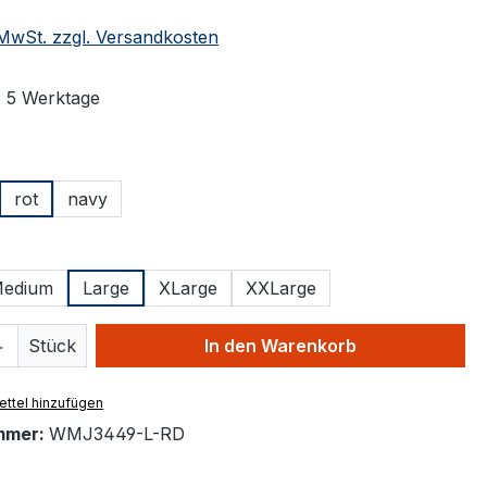
. MwSt. zzgl. Versandkosten
: 5 Werktage
ählen
rot
navy
ählen
edium
Large
XLarge
XXLarge
 Anzahl: Gib den gewünschten Wert ein 
Stück
In den Warenkorb
ttel hinzufügen
mmer:
WMJ3449-L-RD