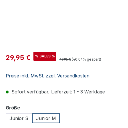
Verkaufspreis:
29,95 €
% SALES %
Regulärer Preis:
49,95 €
(40.04% gespart)
Preise inkl. MwSt. zzgl. Versandkosten
Sofort verfügbar, Lieferzeit: 1 - 3 Werktage
auswählen
Größe
Junior S
Junior M