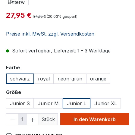
Verkaufspreis:
27,95 €
Regulärer Preis:
34,95 €
(20.03% gespart)
Preise inkl. MwSt. zzgl. Versandkosten
Sofort verfügbar, Lieferzeit: 1 - 3 Werktage
auswählen
Farbe
schwarz
royal
neon-grün
orange
auswählen
Größe
Junior S
Junior M
Junior L
Junior XL
Produkt Anzahl: Gib den gewünschten We
Stück
In den Warenkorb