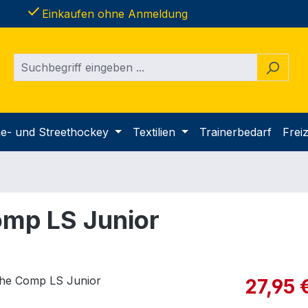
done
Einkaufen ohne Anmeldung
ine- und Streethockey
Textilien
Trainerbedarf
Freiz
mp LS Junior
Verkaufspre
27,95 