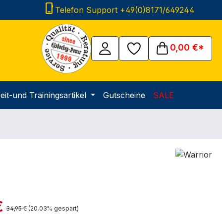
phone_iphone
Telefon Support +49(0)8171/649244
0,00 €*
eit-und Trainingsartikel
Gutscheine
SALE
is:
€
Regulärer Preis:
34,95 €
(20.03% gespart)