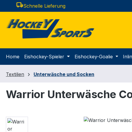
local_shipping
Schnelle Lieferung
m Hauptinhalt springen
Zur Suche springen
Zur Hauptnavigation springen
Home
Eishockey-Spieler
Eishockey-Goalie
Inl
Textilien
Unterwäsche und Socken
Warrior Unterwäsche Co
Bildergalerie überspringen