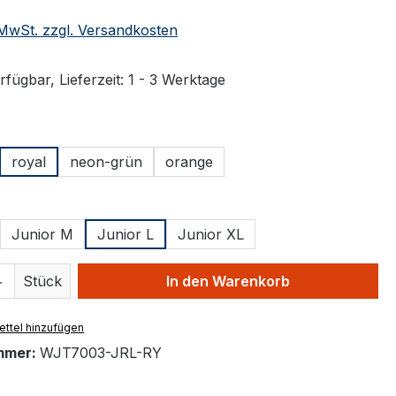
. MwSt. zzgl. Versandkosten
fügbar, Lieferzeit: 1 - 3 Werktage
ählen
royal
neon-grün
orange
ählen
Junior M
Junior L
Junior XL
 Anzahl: Gib den gewünschten Wert ein 
Stück
In den Warenkorb
ttel hinzufügen
mmer:
WJT7003-JRL-RY