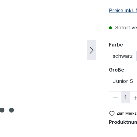
Preise inkl
Sofort ver
ausw
Farbe
schwarz
ausw
Größe
Junior S
Produkt
Zum Merkze
Produktnu