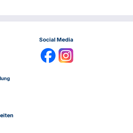
Social Media
dung
eiten