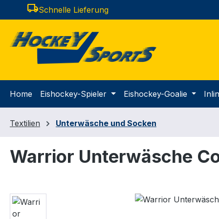
local_shipping
Schnelle Lieferung
m Hauptinhalt springen
Zur Suche springen
Zur Hauptnavigation springen
Home
Eishockey-Spieler
Eishockey-Goalie
Inl
Textilien
Unterwäsche und Socken
Warrior Unterwäsche Co
Bildergalerie überspringen