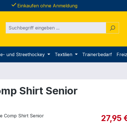
done
Einkaufen ohne Anmeldung
ine- und Streethockey
Textilien
Trainerbedarf
Freiz
mp Shirt Senior
Verkaufspre
27,95 