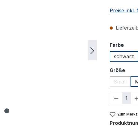
Preise inkl
Lieferzeit
ausw
Farbe
schwarz
ausw
Größe
Small
M
(Diese Op
Produkt
Zum Merkze
Produktnu