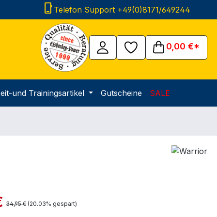
phone_iphone
Telefon Support +49(0)8171/649244
0,00 €*
eit-und Trainingsartikel
Gutscheine
SALE
is:
€
Regulärer Preis:
34,95 €
(20.03% gespart)