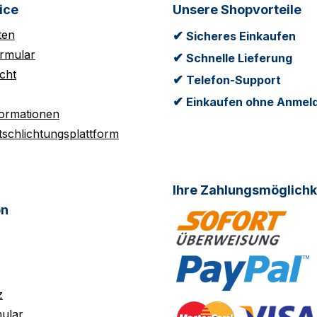
ice
Unsere Shopvorteile
ten
✔
Sicheres Einkaufen
rmular
✔
Schnelle Lieferung
cht
✔
Telefon-Support
✔
Einkaufen ohne Anmel
formationen
tschlichtungsplattform
Ihre Zahlungsmöglichk
on
z
ular