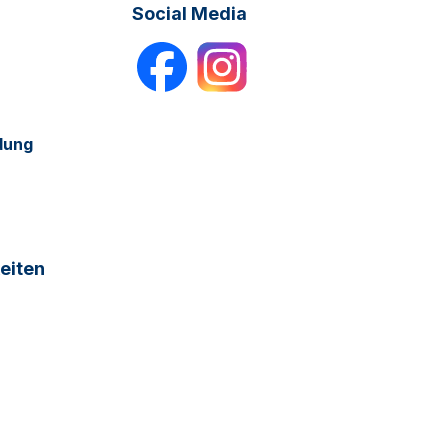
Social Media
dung
eiten