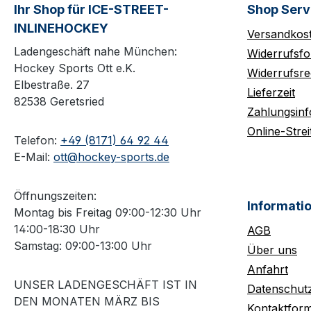
Ihr Shop für ICE-STREET-
Shop Serv
INLINEHOCKEY
Versandkos
Ladengeschäft nahe München:
Widerrufsfo
Hockey Sports Ott e.K.
Widerrufsre
Elbestraße. 27
Lieferzeit
82538 Geretsried
Zahlungsin
Online-Strei
Telefon:
+49 (8171) 64 92 44
E-Mail:
ott@hockey-sports.de
Öffnungszeiten:
Informati
Montag bis Freitag 09:00-12:30 Uhr
14:00-18:30 Uhr
AGB
Samstag: 09:00-13:00 Uhr
Über uns
Anfahrt
UNSER LADENGESCHÄFT IST IN
Datenschut
DEN MONATEN MÄRZ BIS
Kontaktform