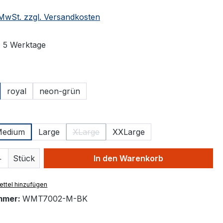
. MwSt. zzgl. Versandkosten
: 5 Werktage
ählen
royal
neon-grün
ählen
edium
Large
XLarge
XXLarge
tion ist zurzeit nicht verfügbar.)
(Diese Option ist zurzeit nicht verfügbar.)
 Anzahl: Gib den gewünschten Wert ein 
Stück
In den Warenkorb
ttel hinzufügen
mmer:
WMT7002-M-BK