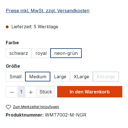
Preise inkl. MwSt. zzgl. Versandkosten
Lieferzeit: 5 Werktage
auswählen
Farbe
schwarz
royal
neon-grün
auswählen
Größe
Small
Medium
Large
XLarge
XXLarge
(Diese Optio
Produkt Anzahl: Gib den gewünschten We
Stück
In den Warenkorb
Zum Merkzettel hinzufügen
Produktnummer:
WMT7002-M-NGR