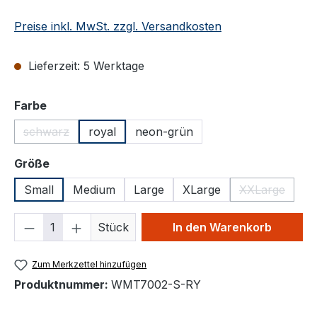
Preise inkl. MwSt. zzgl. Versandkosten
Lieferzeit: 5 Werktage
auswählen
Farbe
schwarz
royal
neon-grün
(Diese Option ist zurzeit nicht verfügbar.)
auswählen
Größe
Small
Medium
Large
XLarge
XXLarge
(Diese Optio
Produkt Anzahl: Gib den gewünschten We
Stück
In den Warenkorb
Zum Merkzettel hinzufügen
Produktnummer:
WMT7002-S-RY