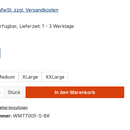
. MwSt. zzgl. Versandkosten
fügbar, Lieferzeit: 1 - 3 Werktage
ählen
ählen
Medium
XLarge
XXLarge
 Anzahl: Gib den gewünschten Wert ein 
Stück
In den Warenkorb
ttel hinzufügen
mmer:
WMT7005-S-BK