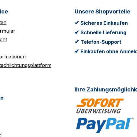
ice
Unsere Shopvorteile
ten
✔
Sicheres Einkaufen
rmular
✔
Schnelle Lieferung
cht
✔
Telefon-Support
✔
Einkaufen ohne Anmel
formationen
tschlichtungsplattform
Ihre Zahlungsmöglichk
on
z