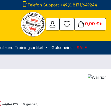
phone_iphone
Telefon Support +49(0)8171/649244
0,00 €*
eit-und Trainingsartikel
Gutscheine
SALE
is:
€
Regulärer Preis:
39,95 €
(20.03% gespart)