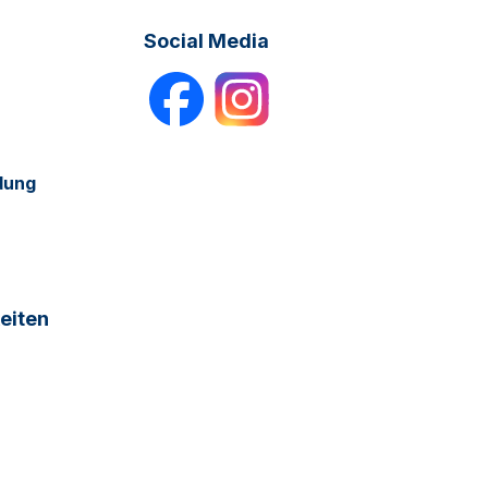
Social Media
dung
eiten