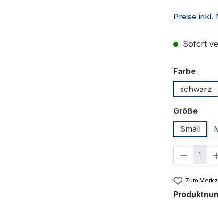
Preise inkl
Sofort ver
ausw
Farbe
schwarz
ausw
Größe
Small
Produkt
Zum Merkze
Produktnu