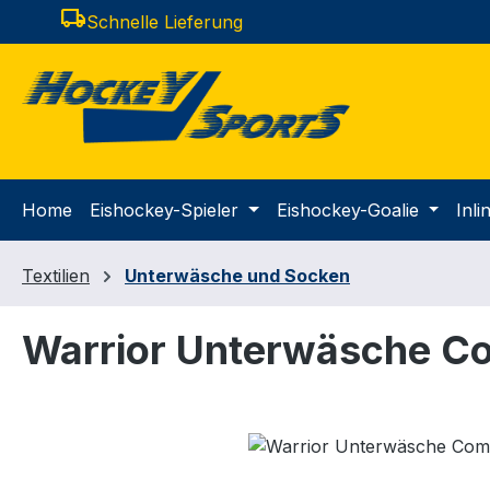
local_shipping
Schnelle Lieferung
m Hauptinhalt springen
Zur Suche springen
Zur Hauptnavigation springen
Home
Eishockey-Spieler
Eishockey-Goalie
Inl
Textilien
Unterwäsche und Socken
Warrior Unterwäsche Co
Bildergalerie überspringen