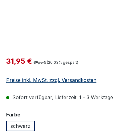
Verkaufspreis:
31,95 €
Regulärer Preis:
39,95 €
(20.03% gespart)
Preise inkl. MwSt. zzgl. Versandkosten
Sofort verfügbar, Lieferzeit: 1 - 3 Werktage
auswählen
Farbe
schwarz