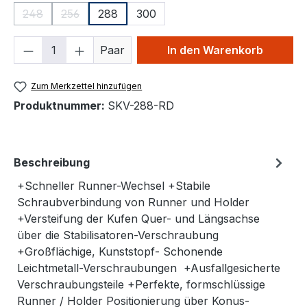
248
256
288
300
(Diese Option ist zurzeit nicht verfügbar.)
(Diese Option ist zurzeit nicht verfügbar.)
Produkt Anzahl: Gib den gewünschten We
Paar
In den Warenkorb
Zum Merkzettel hinzufügen
Produktnummer:
SKV-288-RD
Beschreibung
+Schneller Runner-Wechsel +Stabile
Schraubverbindung von Runner und Holder
+Versteifung der Kufen Quer- und Längsachse
über die Stabilisatoren-Verschraubung
+Großflächige, Kunststopf- Schonende
Leichtmetall-Verschraubungen +Ausfallgesicherte
Verschraubungsteile +Perfekte, formschlüssige
Runner / Holder Positionierung über Konus-