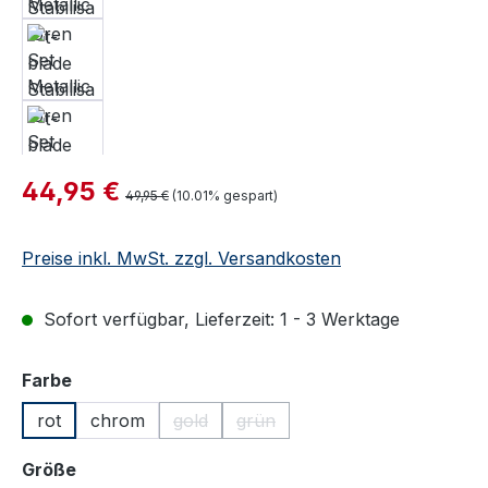
Verkaufspreis:
44,95 €
Regulärer Preis:
49,95 €
(10.01% gespart)
Preise inkl. MwSt. zzgl. Versandkosten
Sofort verfügbar, Lieferzeit: 1 - 3 Werktage
auswählen
Farbe
rot
chrom
gold
grün
(Diese Option ist zurzeit nicht verfügbar.)
(Diese Option ist zurzeit nicht ve
auswählen
Größe