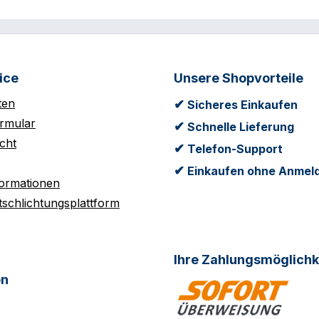
ice
Unsere Shopvorteile
ten
✔
Sicheres Einkaufen
rmular
✔
Schnelle Lieferung
cht
✔
Telefon-Support
✔
Einkaufen ohne Anmel
formationen
tschlichtungsplattform
Ihre Zahlungsmöglichk
on