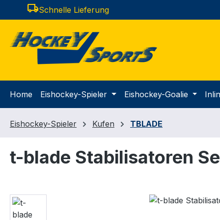
local_shipping
Schnelle Lieferung
m Hauptinhalt springen
Zur Suche springen
Zur Hauptnavigation springen
Home
Eishockey-Spieler
Eishockey-Goalie
Inl
Eishockey-Spieler
Kufen
TBLADE
t-blade Stabilisatoren Se
Bildergalerie überspringen