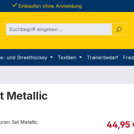
done
Einkaufen ohne Anmeldung
ine- und Streethockey
Textilien
Trainerbedarf
Freiz
t Metallic
Verkaufspre
44,95 