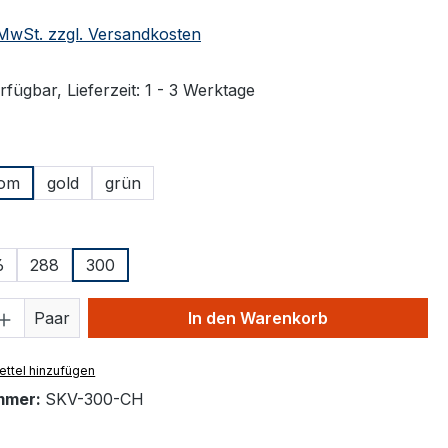
. MwSt. zzgl. Versandkosten
fügbar, Lieferzeit: 1 - 3 Werktage
ählen
om
gold
grün
ählen
6
288
300
 Anzahl: Gib den gewünschten Wert ein 
Paar
In den Warenkorb
ttel hinzufügen
mmer:
SKV-300-CH