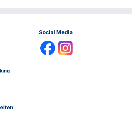
Social Media
dung
eiten