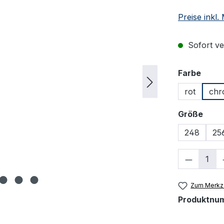
Preise inkl
Sofort ver
ausw
Farbe
rot
chr
ausw
Größe
248
25
Produkt
Zum Merkze
Produktnu