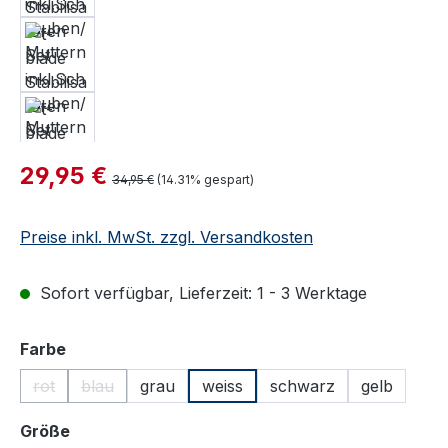
Verkaufspreis:
29,95 €
Regulärer Preis:
34,95 €
(14.31% gespart)
Preise inkl. MwSt. zzgl. Versandkosten
Sofort verfügbar, Lieferzeit: 1 - 3 Werktage
auswählen
Farbe
rot
blau
grau
weiss
schwarz
gelb
(Diese Option ist zurzeit nicht verfügbar.)
(Diese Option ist zurzeit nicht verfügbar.)
auswählen
Größe