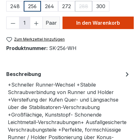
248
256
264
272
288
300
(Diese Option ist zurzeit ni
Produkt Anzahl: Gib den gewünschten We
Paar
In den Warenkorb
Zum Merkzettel hinzufügen
Produktnummer:
SK-256-WH
Beschreibung
+Schneller Runner-Wechsel +Stabile
Schraubverbindung von Runner und Holder
+Versteifung der Kufen Quer- und Längsachse
über die Stabilisatoren-Verschraubung
+Großflächige, Kunststopf- Schonende
Leichtmetall-Verschraubungen+ Ausfallgesicherte
Verschraubungsteile +Perfekte, formschlüssige
Runner / Holder Positionierung über Konus-