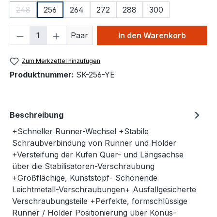
248
256
264
272
288
300
(Diese Option ist zurzeit nicht verfügbar.)
Produkt Anzahl: Gib den gewünschten We
Paar
In den Warenkorb
Zum Merkzettel hinzufügen
Produktnummer:
SK-256-YE
Beschreibung
+Schneller Runner-Wechsel +Stabile
Schraubverbindung von Runner und Holder
+Versteifung der Kufen Quer- und Längsachse
über die Stabilisatoren-Verschraubung
+Großflächige, Kunststopf- Schonende
Leichtmetall-Verschraubungen+ Ausfallgesicherte
Verschraubungsteile +Perfekte, formschlüssige
Runner / Holder Positionierung über Konus-