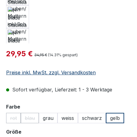
Verkaufspreis:
29,95 €
Regulärer Preis:
34,95 €
(14.31% gespart)
Preise inkl. MwSt. zzgl. Versandkosten
Sofort verfügbar, Lieferzeit: 1 - 3 Werktage
auswählen
Farbe
rot
blau
grau
weiss
schwarz
gelb
(Diese Option ist zurzeit nicht verfügbar.)
(Diese Option ist zurzeit nicht verfügbar.)
auswählen
Größe