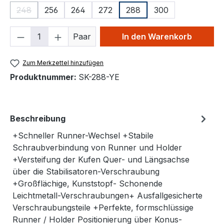
248
256
264
272
288
300
(Diese Option ist zurzeit nicht verfügbar.)
Produkt Anzahl: Gib den gewünschten We
Paar
In den Warenkorb
Zum Merkzettel hinzufügen
Produktnummer:
SK-288-YE
Beschreibung
+Schneller Runner-Wechsel +Stabile
Schraubverbindung von Runner und Holder
+Versteifung der Kufen Quer- und Längsachse
über die Stabilisatoren-Verschraubung
+Großflächige, Kunststopf- Schonende
Leichtmetall-Verschraubungen+ Ausfallgesicherte
Verschraubungsteile +Perfekte, formschlüssige
Runner / Holder Positionierung über Konus-