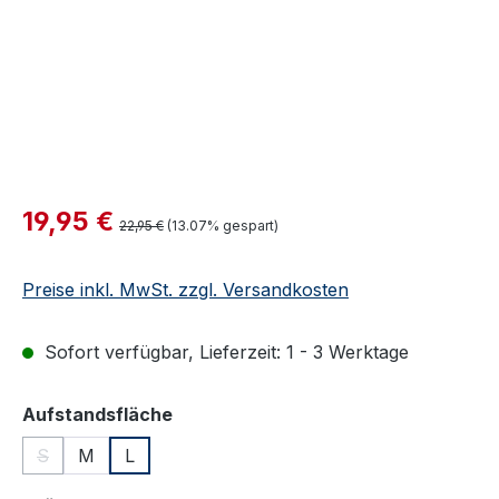
Verkaufspreis:
19,95 €
Regulärer Preis:
22,95 €
(13.07% gespart)
Preise inkl. MwSt. zzgl. Versandkosten
Sofort verfügbar, Lieferzeit: 1 - 3 Werktage
auswählen
Aufstandsfläche
S
M
L
(Diese Option ist zurzeit nicht verfügbar.)