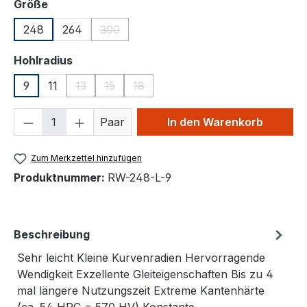
auswählen
Größe
248
264
300
(Diese Option ist zurzeit nicht verfügbar.)
auswählen
Hohlradius
9
11
13
15
18
(Diese Option ist zurzeit nicht verfügbar.)
(Diese Option ist zurzeit nicht verfügbar.)
(Diese Option ist zurzeit nicht verfügb
Produkt Anzahl: Gib den gewünschten We
Paar
In den Warenkorb
Zum Merkzettel hinzufügen
Produktnummer:
RW-248-L-9
Beschreibung
Sehr leicht Kleine Kurvenradien Hervorragende
Wendigkeit Exzellente Gleiteigenschaften Bis zu 4
mal längere Nutzungszeit Extreme Kantenhärte