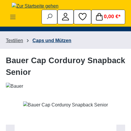
Zum Hauptinhalt springen
0,00 €*
Textilien
Caps und Mützen
Bauer Cap Corduroy Snapback
Senior
Bildergalerie überspringen