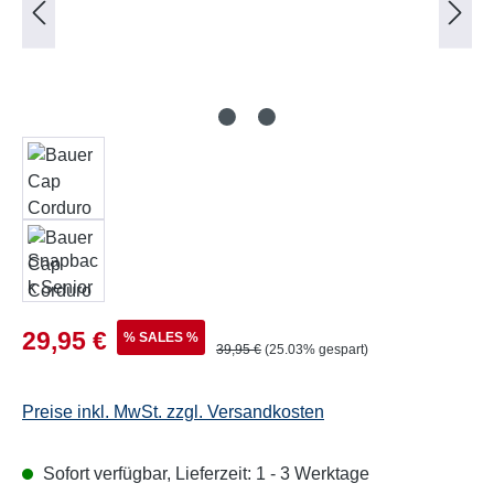
Verkaufspreis:
29,95 €
% SALES %
Regulärer Preis:
39,95 €
(25.03% gespart)
Preise inkl. MwSt. zzgl. Versandkosten
Sofort verfügbar, Lieferzeit: 1 - 3 Werktage