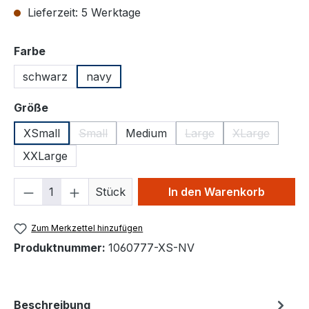
Lieferzeit: 5 Werktage
auswählen
Farbe
schwarz
navy
auswählen
Größe
XSmall
Small
Medium
Large
XLarge
(Diese Option ist zurzeit nicht verfügbar.)
(Diese Option ist zurzeit
(Diese Option
XXLarge
Produkt Anzahl: Gib den gewünschten We
Stück
In den Warenkorb
Zum Merkzettel hinzufügen
Produktnummer:
1060777-XS-NV
Beschreibung