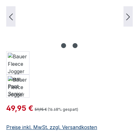
Verkaufspreis:
49,95 €
Regulärer Preis:
59,95 €
(16.68% gespart)
Preise inkl. MwSt. zzgl. Versandkosten