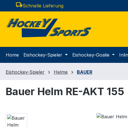
local_shipping
Schnelle Lieferung
m Hauptinhalt springen
Zur Suche springen
Zur Hauptnavigation springen
Home
Eishockey-Spieler
Eishockey-Goalie
Inl
Eishockey-Spieler
Helme
BAUER
Bauer Helm RE-AKT 155
Bildergalerie überspringen