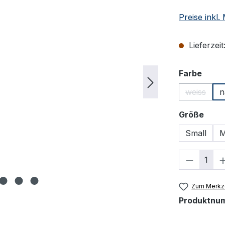
Preise inkl
Lieferzeit
ausw
Farbe
weiss
n
(Diese Op
ausw
Größe
Small
M
Produkt
Zum Merkze
Produktnu