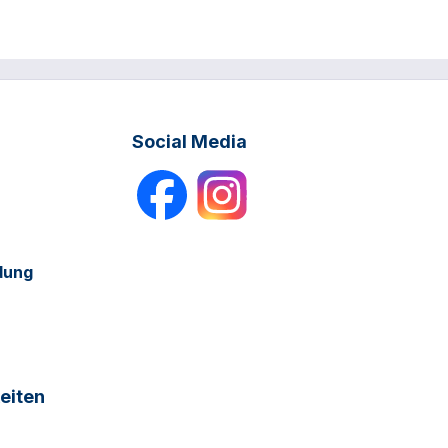
Social Media
dung
eiten