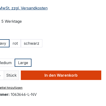
. MwSt. zzgl. Versandkosten
: 5 Werktage
ählen
avy
rot
schwarz
tion ist zurzeit nicht verfügbar.)
ählen
edium
Large
 Anzahl: Gib den gewünschten Wert ein 
Stück
In den Warenkorb
ttel hinzufügen
mmer:
1063646-L-NV