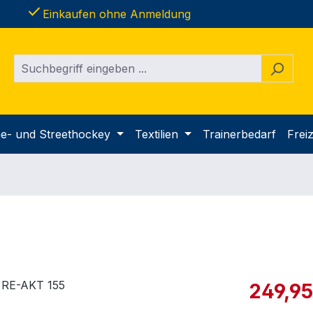
done
Einkaufen ohne Anmeldung
ine- und Streethockey
Textilien
Trainerbedarf
Freiz
Verkaufspre
249,95